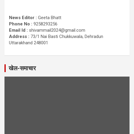
News Editor :
Geeta Bhatt
Phone No :
9258293256
Email Id :
shivammail2024@gmail.com
Address :
73/1 Nai Basti Chukkuwala, Dehradun
Uttarakhand 248001
खेल-समाचार