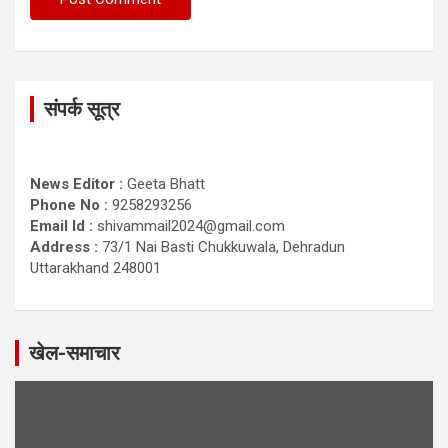
संपर्क सूत्र
News Editor :
Geeta Bhatt
Phone No :
9258293256
Email Id :
shivammail2024@gmail.com
Address :
73/1 Nai Basti Chukkuwala, Dehradun
Uttarakhand 248001
खेल-समाचार