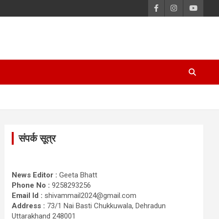
संपर्क सूत्र
News Editor :
Geeta Bhatt
Phone No :
9258293256
Email Id :
shivammail2024@gmail.com
Address :
73/1 Nai Basti Chukkuwala, Dehradun
Uttarakhand 248001