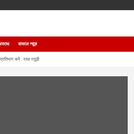
अपराध
वायरल न्यूज़
्रतिभाग करें : राधा रतूड़ी