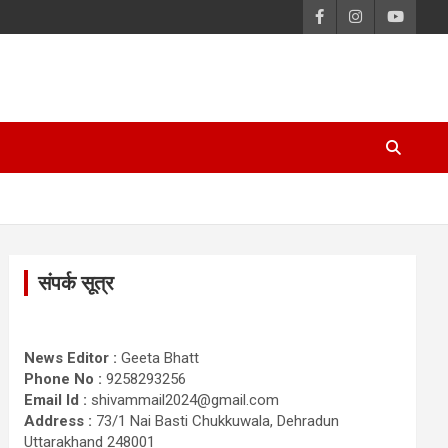
संपर्क सूत्र
News Editor :
Geeta Bhatt
Phone No :
9258293256
Email Id :
shivammail2024@gmail.com
Address :
73/1 Nai Basti Chukkuwala, Dehradun
Uttarakhand 248001