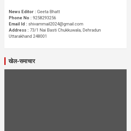
News Editor :
Geeta Bhatt
Phone No :
9258293256
Email Id :
shivammail2024@gmail.com
Address :
73/1 Nai Basti Chukkuwala, Dehradun
Uttarakhand 248001
खेल-समाचार