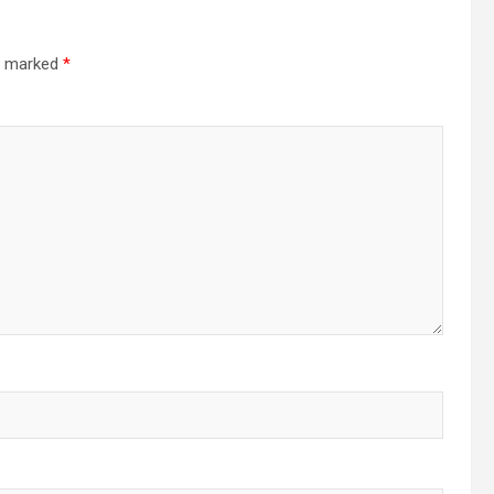
re marked
*