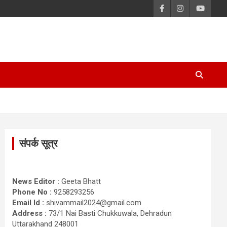
संपर्क सूत्र
News Editor :
Geeta Bhatt
Phone No :
9258293256
Email Id :
shivammail2024@gmail.com
Address :
73/1 Nai Basti Chukkuwala, Dehradun
Uttarakhand 248001