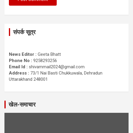
संपर्क सूत्र
News Editor :
Geeta Bhatt
Phone No :
9258293256
Email Id :
shivammail2024@gmail.com
Address :
73/1 Nai Basti Chukkuwala, Dehradun
Uttarakhand 248001
खेल-समाचार