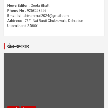
News Editor :
Geeta Bhatt
Phone No :
9258293256
Email Id :
shivammail2024@gmail.com
Address :
73/1 Nai Basti Chukkuwala, Dehradun
Uttarakhand 248001
खेल-समाचार