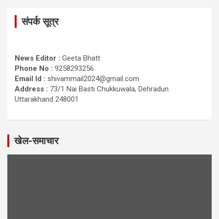
संपर्क सूत्र
News Editor :
Geeta Bhatt
Phone No :
9258293256
Email Id :
shivammail2024@gmail.com
Address :
73/1 Nai Basti Chukkuwala, Dehradun
Uttarakhand 248001
खेल-समाचार