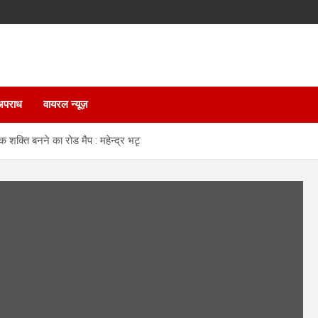
अपराध
वायरल न्यूज़
शक्ति बनने का रोड मैप : महेन्द्र भटृ