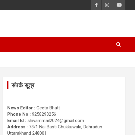
संपर्क सूत्र
News Editor :
Geeta Bhatt
Phone No :
9258293256
Email Id :
shivammail2024@gmail.com
Address :
73/1 Nai Basti Chukkuwala, Dehradun
Uttarakhand 248001