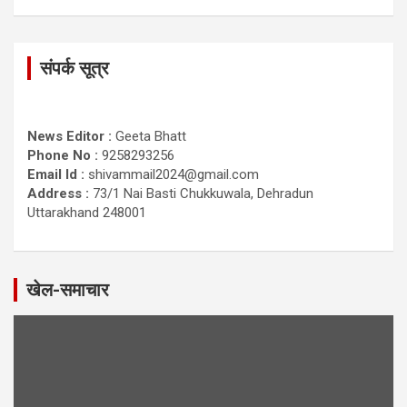
संपर्क सूत्र
News Editor :
Geeta Bhatt
Phone No :
9258293256
Email Id :
shivammail2024@gmail.com
Address :
73/1 Nai Basti Chukkuwala, Dehradun
Uttarakhand 248001
खेल-समाचार